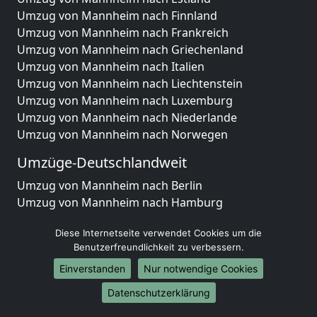
Umzug von Mannheim nach Finnland
Umzug von Mannheim nach Frankreich
Umzug von Mannheim nach Griechenland
Umzug von Mannheim nach Italien
Umzug von Mannheim nach Liechtenstein
Umzug von Mannheim nach Luxemburg
Umzug von Mannheim nach Niederlande
Umzug von Mannheim nach Norwegen
Umzüge-Deutschlandweit
Umzug von Mannheim nach Berlin
Umzug von Mannheim nach Hamburg
Umzug von Mannheim nach München
Diese Internetseite verwendet Cookies um die
Umzug von Mannheim nach Köln
Benutzerfreundlichkeit zu verbessern.
Umzug von Mannheim nach Frankfurt am Main
Umzug von Mannheim nach Stuttgart
Einverstanden
Nur notwendige Cookies
Umzug von Mannheim nach Düsseldorf
Datenschutzerklärung
Umzug von Mannheim nach Leipzig