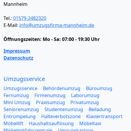
Mannheim
Tel.:
01579-2482320
E-Mail:
info@umzugsfirma-mannheim.de
Öffnungszeiten:
Mo - Sa: 07:00 - 19:30 Uhr
Impressum
Datenschutz
Umzugsservice
Umzugsservice
Behördenumzug
Büroumzug
Fernumzug
Firmenumzug
Laborumzug
Mini Umzug
Praxisumzug
Privatumzug
Seniorenumzug
Studentenumzug
Beiladung
Entrümpelung
Halteverbotszone
Klaviertransport
Möbellift
Haushaltsauflösung
Möbeltaxi
Möbelmitfahrzentrale
Umzugskartons