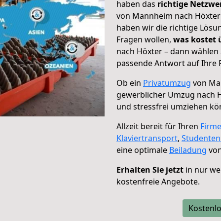
haben das
richtige Netzw
von Mannheim nach Höxter g
haben wir die richtige Lösu
Fragen wollen,
was kostet
nach Höxter – dann wählen 
passende Antwort auf Ihre 
Ob ein
Privatumzug
von Man
gewerblicher Umzug nach H
und stressfrei umziehen kö
Allzeit bereit für Ihren
Firm
Klaviertransport
,
Studente
eine optimale
Beiladung
von
Erhalten Sie jetzt
in nur we
kostenfreie Angebote.
Kostenlo