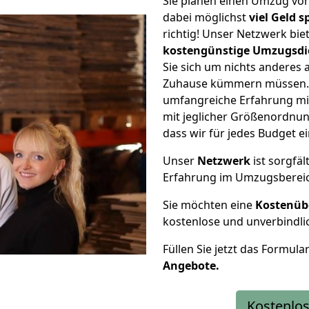
Sie planen einen Umzug v
dabei möglichst
viel Geld 
richtig! Unser Netzwerk bi
kostengünstige Umzugsdi
Sie sich um nichts anderes 
Zuhause kümmern müssen. W
umfangreiche Erfahrung m
mit jeglicher Größenordnun
dass wir für jedes Budget 
Unser
Netzwerk
ist sorgfäl
Erfahrung im Umzugsberei
Sie möchten eine
Kostenüb
kostenlose und unverbindli
Füllen Sie jetzt das Formula
Angebote.
Kostenlos