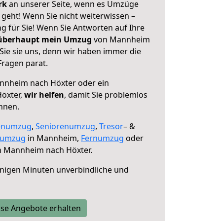
erk
an unserer Seite, wenn es Umzüge
eht! Wenn Sie nicht weiterwissen –
ng für Sie! Wenn Sie Antworten auf Ihre
 überhaupt mein Umzug
von Mannheim
Sie sie uns, denn wir haben immer die
Fragen parat.
nheim nach Höxter oder ein
öxter,
wir helfen
, damit Sie problemlos
nnen.
enumzug
,
Seniorenumzug
,
Tresor
– &
numzug
in Mannheim,
Fernumzug
oder
 Mannheim nach Höxter.
nigen Minuten unverbindliche und
se Angebote erhalten