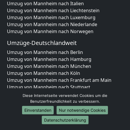
Umzug von Mannheim nach Italien
Umzug von Mannheim nach Liechtenstein
Umzug von Mannheim nach Luxemburg
Umzug von Mannheim nach Niederlande
Umzug von Mannheim nach Norwegen
Umzüge-Deutschlandweit
Umzug von Mannheim nach Berlin
Umzug von Mannheim nach Hamburg
Umzug von Mannheim nach München
Umzug von Mannheim nach Köln
Umzug von Mannheim nach Frankfurt am Main
Umzug von Mannheim nach Stuttgart
Umzug von Mannheim nach Düsseldorf
Diese Internetseite verwendet Cookies um die
Umzug von Mannheim nach Leipzig
Benutzerfreundlichkeit zu verbessern.
Umzug von Mannheim nach Dortmund
Einverstanden
Nur notwendige Cookies
Umzug von Mannheim nach Essen
Datenschutzerklärung
Umzug von Mannheim nach Bremen
Umzug von Mannheim nach Dresden