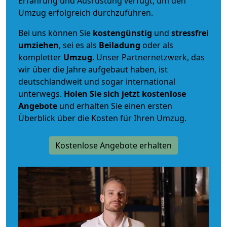
Erfahrung und Ausrüstung verfügt, um den
Umzug erfolgreich durchzuführen.
Bei uns können Sie
kostengünstig
und
stressfrei
umziehen
, sei es als
Beiladung
oder als
kompletter
Umzug
. Unser Partnernetzwerk, das
wir über die Jahre aufgebaut haben, ist
deutschlandweit und sogar international
unterwegs.
Holen Sie sich jetzt kostenlose
Angebote
und erhalten Sie einen ersten
Überblick über die Kosten für Ihren Umzug.
Kostenlose Angebote erhalten