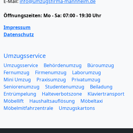
E-Mail:
info@umzugsfirma-mannheim.de
Öffnungszeiten:
Mo - Sa: 07:00 - 19:30 Uhr
Impressum
Datenschutz
Umzugsservice
Umzugsservice
Behördenumzug
Büroumzug
Fernumzug
Firmenumzug
Laborumzug
Mini Umzug
Praxisumzug
Privatumzug
Seniorenumzug
Studentenumzug
Beiladung
Entrümpelung
Halteverbotszone
Klaviertransport
Möbellift
Haushaltsauflösung
Möbeltaxi
Möbelmitfahrzentrale
Umzugskartons