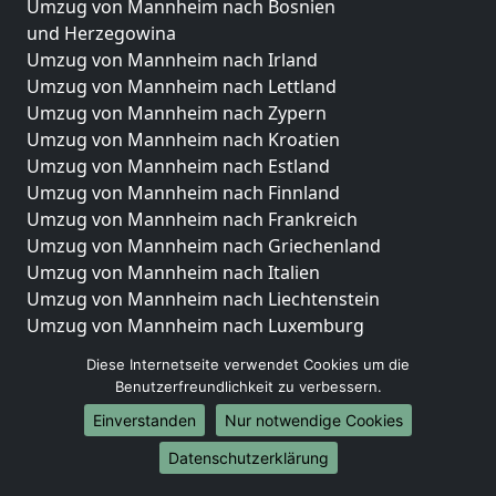
Umzug von Mannheim nach Bosnien
und Herzegowina
Umzug von Mannheim nach Irland
Umzug von Mannheim nach Lettland
Umzug von Mannheim nach Zypern
Umzug von Mannheim nach Kroatien
Umzug von Mannheim nach Estland
Umzug von Mannheim nach Finnland
Umzug von Mannheim nach Frankreich
Umzug von Mannheim nach Griechenland
Umzug von Mannheim nach Italien
Umzug von Mannheim nach Liechtenstein
Umzug von Mannheim nach Luxemburg
Umzug von Mannheim nach Niederlande
Diese Internetseite verwendet Cookies um die
Umzug von Mannheim nach Norwegen
Benutzerfreundlichkeit zu verbessern.
Umzüge-Deutschlandweit
Einverstanden
Nur notwendige Cookies
Umzug von Mannheim nach Berlin
Datenschutzerklärung
Umzug von Mannheim nach Hamburg