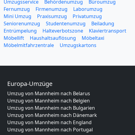
Umzugsservice
Behördenumzug
Büroumzug
Fernumzug
Firmenumzug
Laborumzug
Mini Umzug
Praxisumzug
Privatumzug
Seniorenumzug
Studentenumzug
Beiladung
Entrümpelung
Halteverbotszone
Klaviertransport
Möbellift
Haushaltsauflösung
Möbeltaxi
Möbelmitfahrzentrale
Umzugskartons
Europa-Umzüge
Umzug von Mannheim nach Belarus
Umzug von Mannheim nach Belgien
Umzug von Mannheim nach Bulgarien
Umzug von Mannheim nach Dänemark
Umzug von Mannheim nach England
Umzug von Mannheim nach Portugal