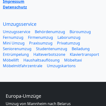
Impressum
Datenschutz
Umzugsservice
Umzugsservice
Behördenumzug
Büroumzug
Fernumzug
Firmenumzug
Laborumzug
Mini Umzug
Praxisumzug
Privatumzug
Seniorenumzug
Studentenumzug
Beiladung
Entrümpelung
Halteverbotszone
Klaviertransport
Möbellift
Haushaltsauflösung
Möbeltaxi
Möbelmitfahrzentrale
Umzugskartons
Europa-Umzüge
Umzug von Mannheim nach Belarus