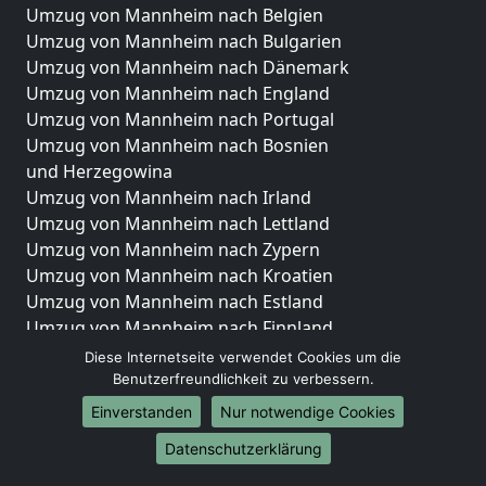
Umzug von Mannheim nach Belgien
Umzug von Mannheim nach Bulgarien
Umzug von Mannheim nach Dänemark
Umzug von Mannheim nach England
Umzug von Mannheim nach Portugal
Umzug von Mannheim nach Bosnien
und Herzegowina
Umzug von Mannheim nach Irland
Umzug von Mannheim nach Lettland
Umzug von Mannheim nach Zypern
Umzug von Mannheim nach Kroatien
Umzug von Mannheim nach Estland
Umzug von Mannheim nach Finnland
Umzug von Mannheim nach Frankreich
Diese Internetseite verwendet Cookies um die
Umzug von Mannheim nach Griechenland
Benutzerfreundlichkeit zu verbessern.
Umzug von Mannheim nach Italien
Einverstanden
Nur notwendige Cookies
Umzug von Mannheim nach Liechtenstein
Datenschutzerklärung
Umzug von Mannheim nach Luxemburg
Umzug von Mannheim nach Niederlande