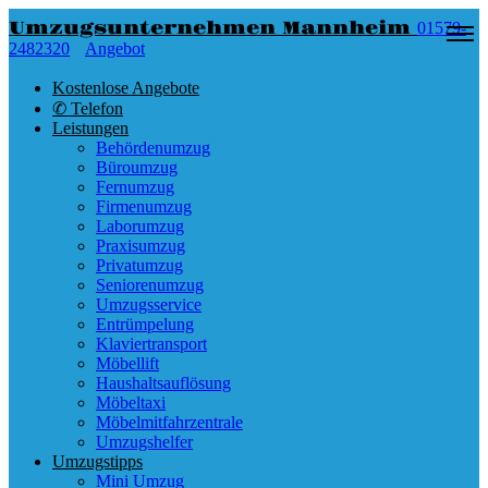
Umzugsunternehmen Mannheim
01579-
2482320
Angebot
Kostenlose Angebote
✆ Telefon
Leistungen
Behördenumzug
Büroumzug
Fernumzug
Firmenumzug
Laborumzug
Praxisumzug
Privatumzug
Seniorenumzug
Umzugsservice
Entrümpelung
Klaviertransport
Möbellift
Haushaltsauflösung
Möbeltaxi
Möbelmitfahrzentrale
Umzugshelfer
Umzugstipps
Mini Umzug