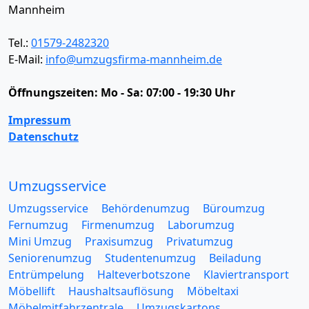
Mannheim
Tel.:
01579-2482320
E-Mail:
info@umzugsfirma-mannheim.de
Öffnungszeiten:
Mo - Sa: 07:00 - 19:30 Uhr
Impressum
Datenschutz
Umzugsservice
Umzugsservice
Behördenumzug
Büroumzug
Fernumzug
Firmenumzug
Laborumzug
Mini Umzug
Praxisumzug
Privatumzug
Seniorenumzug
Studentenumzug
Beiladung
Entrümpelung
Halteverbotszone
Klaviertransport
Möbellift
Haushaltsauflösung
Möbeltaxi
Möbelmitfahrzentrale
Umzugskartons