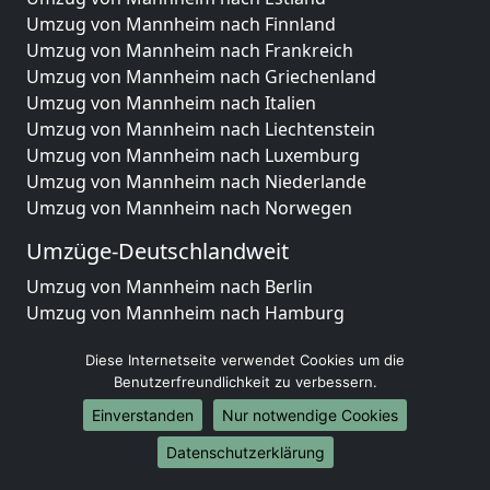
Umzug von Mannheim nach Finnland
Umzug von Mannheim nach Frankreich
Umzug von Mannheim nach Griechenland
Umzug von Mannheim nach Italien
Umzug von Mannheim nach Liechtenstein
Umzug von Mannheim nach Luxemburg
Umzug von Mannheim nach Niederlande
Umzug von Mannheim nach Norwegen
Umzüge-Deutschlandweit
Umzug von Mannheim nach Berlin
Umzug von Mannheim nach Hamburg
Umzug von Mannheim nach München
Diese Internetseite verwendet Cookies um die
Umzug von Mannheim nach Köln
Benutzerfreundlichkeit zu verbessern.
Umzug von Mannheim nach Frankfurt am Main
Umzug von Mannheim nach Stuttgart
Einverstanden
Nur notwendige Cookies
Umzug von Mannheim nach Düsseldorf
Datenschutzerklärung
Umzug von Mannheim nach Leipzig