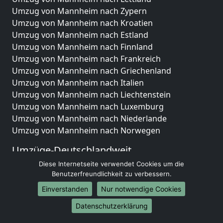
Umzug von Mannheim nach Zypern
Umzug von Mannheim nach Kroatien
Umzug von Mannheim nach Estland
Umzug von Mannheim nach Finnland
Umzug von Mannheim nach Frankreich
Umzug von Mannheim nach Griechenland
Umzug von Mannheim nach Italien
Umzug von Mannheim nach Liechtenstein
Umzug von Mannheim nach Luxemburg
Umzug von Mannheim nach Niederlande
Umzug von Mannheim nach Norwegen
Umzüge-Deutschlandweit
Diese Internetseite verwendet Cookies um die
Umzug von Mannheim nach Berlin
Benutzerfreundlichkeit zu verbessern.
Umzug von Mannheim nach Hamburg
Umzug von Mannheim nach München
Einverstanden
Nur notwendige Cookies
Umzug von Mannheim nach Köln
Datenschutzerklärung
Umzug von Mannheim nach Frankfurt am Main