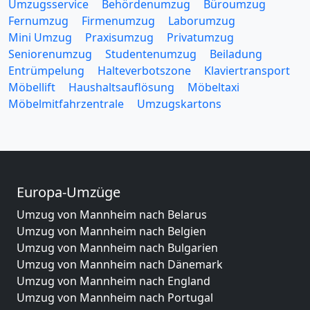
Umzugsservice
Behördenumzug
Büroumzug
Fernumzug
Firmenumzug
Laborumzug
Mini Umzug
Praxisumzug
Privatumzug
Seniorenumzug
Studentenumzug
Beiladung
Entrümpelung
Halteverbotszone
Klaviertransport
Möbellift
Haushaltsauflösung
Möbeltaxi
Möbelmitfahrzentrale
Umzugskartons
Europa-Umzüge
Umzug von Mannheim nach Belarus
Umzug von Mannheim nach Belgien
Umzug von Mannheim nach Bulgarien
Umzug von Mannheim nach Dänemark
Umzug von Mannheim nach England
Umzug von Mannheim nach Portugal