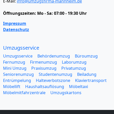
E-Mail:
info@umzugsfirma-mannheim.de
Öffnungszeiten:
Mo - Sa: 07:00 - 19:30 Uhr
Impressum
Datenschutz
Umzugsservice
Umzugsservice
Behördenumzug
Büroumzug
Fernumzug
Firmenumzug
Laborumzug
Mini Umzug
Praxisumzug
Privatumzug
Seniorenumzug
Studentenumzug
Beiladung
Entrümpelung
Halteverbotszone
Klaviertransport
Möbellift
Haushaltsauflösung
Möbeltaxi
Möbelmitfahrzentrale
Umzugskartons