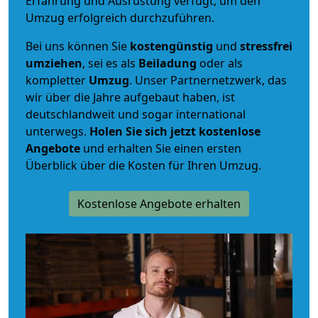
Erfahrung und Ausrüstung verfügt, um den
Umzug erfolgreich durchzuführen.
Bei uns können Sie
kostengünstig
und
stressfrei
umziehen
, sei es als
Beiladung
oder als
kompletter
Umzug
. Unser Partnernetzwerk, das
wir über die Jahre aufgebaut haben, ist
deutschlandweit und sogar international
unterwegs.
Holen Sie sich jetzt kostenlose
Angebote
und erhalten Sie einen ersten
Überblick über die Kosten für Ihren Umzug.
Kostenlose Angebote erhalten