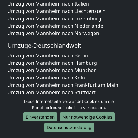
Umzug von Mannheim nach Italien
Umzug von Mannheim nach Liechtenstein
Umzug von Mannheim nach Luxemburg
Umzug von Mannheim nach Niederlande
Umzug von Mannheim nach Norwegen
Umzüge-Deutschlandweit
Umzug von Mannheim nach Berlin
Umzug von Mannheim nach Hamburg
Umzug von Mannheim nach München
Umzug von Mannheim nach Köln
Umzug von Mannheim nach Frankfurt am Main
Umzug von Mannheim nach Stuttgart
Umzug von Mannheim nach Düsseldorf
Diese Internetseite verwendet Cookies um die
Umzug von Mannheim nach Leipzig
Benutzerfreundlichkeit zu verbessern.
Umzug von Mannheim nach Dortmund
Einverstanden
Nur notwendige Cookies
Umzug von Mannheim nach Essen
Datenschutzerklärung
Umzug von Mannheim nach Bremen
Umzug von Mannheim nach Dresden