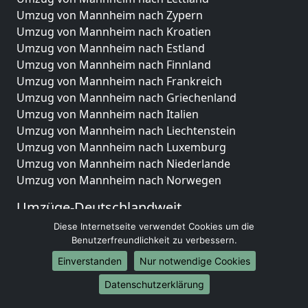
Umzug von Mannheim nach Zypern
Umzug von Mannheim nach Kroatien
Umzug von Mannheim nach Estland
Umzug von Mannheim nach Finnland
Umzug von Mannheim nach Frankreich
Umzug von Mannheim nach Griechenland
Umzug von Mannheim nach Italien
Umzug von Mannheim nach Liechtenstein
Umzug von Mannheim nach Luxemburg
Umzug von Mannheim nach Niederlande
Umzug von Mannheim nach Norwegen
Umzüge-Deutschlandweit
Diese Internetseite verwendet Cookies um die
Umzug von Mannheim nach Berlin
Benutzerfreundlichkeit zu verbessern.
Umzug von Mannheim nach Hamburg
Umzug von Mannheim nach München
Einverstanden
Nur notwendige Cookies
Umzug von Mannheim nach Köln
Datenschutzerklärung
Umzug von Mannheim nach Frankfurt am Main