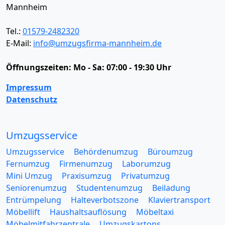
Mannheim
Tel.:
01579-2482320
E-Mail:
info@umzugsfirma-mannheim.de
Öffnungszeiten:
Mo - Sa: 07:00 - 19:30 Uhr
Impressum
Datenschutz
Umzugsservice
Umzugsservice
Behördenumzug
Büroumzug
Fernumzug
Firmenumzug
Laborumzug
Mini Umzug
Praxisumzug
Privatumzug
Seniorenumzug
Studentenumzug
Beiladung
Entrümpelung
Halteverbotszone
Klaviertransport
Möbellift
Haushaltsauflösung
Möbeltaxi
Möbelmitfahrzentrale
Umzugskartons