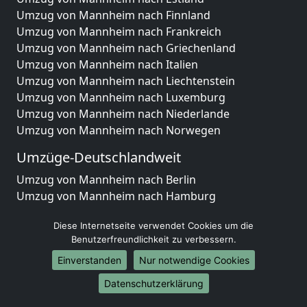
Umzug von Mannheim nach Finnland
Umzug von Mannheim nach Frankreich
Umzug von Mannheim nach Griechenland
Umzug von Mannheim nach Italien
Umzug von Mannheim nach Liechtenstein
Umzug von Mannheim nach Luxemburg
Umzug von Mannheim nach Niederlande
Umzug von Mannheim nach Norwegen
Umzüge-Deutschlandweit
Umzug von Mannheim nach Berlin
Umzug von Mannheim nach Hamburg
Umzug von Mannheim nach München
Diese Internetseite verwendet Cookies um die
Umzug von Mannheim nach Köln
Benutzerfreundlichkeit zu verbessern.
Umzug von Mannheim nach Frankfurt am Main
Umzug von Mannheim nach Stuttgart
Einverstanden
Nur notwendige Cookies
Umzug von Mannheim nach Düsseldorf
Datenschutzerklärung
Umzug von Mannheim nach Leipzig