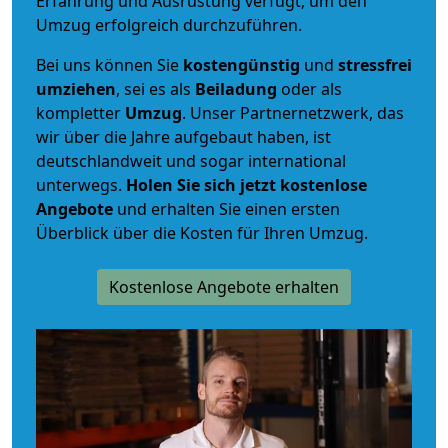
Erfahrung und Ausrüstung verfügt, um den
Umzug erfolgreich durchzuführen.
Bei uns können Sie
kostengünstig
und
stressfrei
umziehen
, sei es als
Beiladung
oder als
kompletter
Umzug
. Unser Partnernetzwerk, das
wir über die Jahre aufgebaut haben, ist
deutschlandweit und sogar international
unterwegs.
Holen Sie sich jetzt kostenlose
Angebote
und erhalten Sie einen ersten
Überblick über die Kosten für Ihren Umzug.
Kostenlose Angebote erhalten