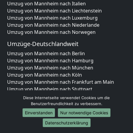
Umzug von Mannheim nach Italien
Umzug von Mannheim nach Liechtenstein
Umzug von Mannheim nach Luxemburg
Umzug von Mannheim nach Niederlande
Umzug von Mannheim nach Norwegen
Umzüge-Deutschlandweit
Umzug von Mannheim nach Berlin
Umzug von Mannheim nach Hamburg
Umzug von Mannheim nach München
Umzug von Mannheim nach Köln
Umzug von Mannheim nach Frankfurt am Main
Umzug von Mannheim nach Stuttgart
Umzug von Mannheim nach Düsseldorf
Diese Internetseite verwendet Cookies um die
Umzug von Mannheim nach Leipzig
Benutzerfreundlichkeit zu verbessern.
Umzug von Mannheim nach Dortmund
Einverstanden
Nur notwendige Cookies
Umzug von Mannheim nach Essen
Datenschutzerklärung
Umzug von Mannheim nach Bremen
Umzug von Mannheim nach Dresden