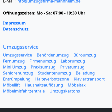
E-Mail:
info@umzugsfirma-mannheim.de
Öffnungszeiten:
Mo - Sa: 07:00 - 19:30 Uhr
Impressum
Datenschutz
Umzugsservice
Umzugsservice
Behördenumzug
Büroumzug
Fernumzug
Firmenumzug
Laborumzug
Mini Umzug
Praxisumzug
Privatumzug
Seniorenumzug
Studentenumzug
Beiladung
Entrümpelung
Halteverbotszone
Klaviertransport
Möbellift
Haushaltsauflösung
Möbeltaxi
Möbelmitfahrzentrale
Umzugskartons