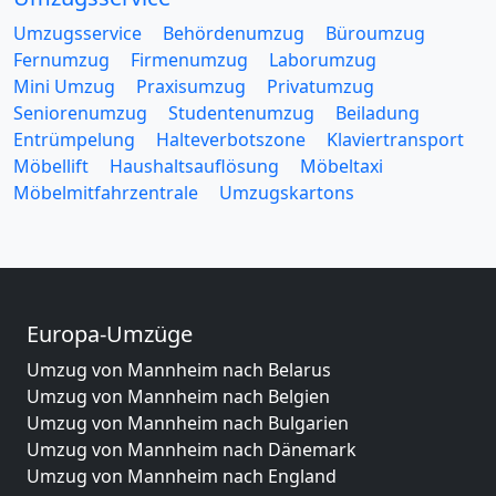
Umzugsservice
Behördenumzug
Büroumzug
Fernumzug
Firmenumzug
Laborumzug
Mini Umzug
Praxisumzug
Privatumzug
Seniorenumzug
Studentenumzug
Beiladung
Entrümpelung
Halteverbotszone
Klaviertransport
Möbellift
Haushaltsauflösung
Möbeltaxi
Möbelmitfahrzentrale
Umzugskartons
Europa-Umzüge
Umzug von Mannheim nach Belarus
Umzug von Mannheim nach Belgien
Umzug von Mannheim nach Bulgarien
Umzug von Mannheim nach Dänemark
Umzug von Mannheim nach England