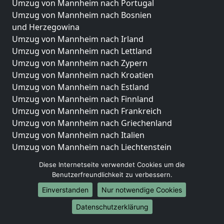
Umzug von Mannheim nach Portugal
Umzug von Mannheim nach Bosnien
und Herzegowina
Umzug von Mannheim nach Irland
Umzug von Mannheim nach Lettland
Umzug von Mannheim nach Zypern
Umzug von Mannheim nach Kroatien
Umzug von Mannheim nach Estland
Umzug von Mannheim nach Finnland
Umzug von Mannheim nach Frankreich
Umzug von Mannheim nach Griechenland
Umzug von Mannheim nach Italien
Umzug von Mannheim nach Liechtenstein
Umzug von Mannheim nach Luxemburg
Diese Internetseite verwendet Cookies um die
Umzug von Mannheim nach Niederlande
Benutzerfreundlichkeit zu verbessern.
Umzug von Mannheim nach Norwegen
Einverstanden
Nur notwendige Cookies
Umzüge-Deutschlandweit
Datenschutzerklärung
Umzug von Mannheim nach Berlin