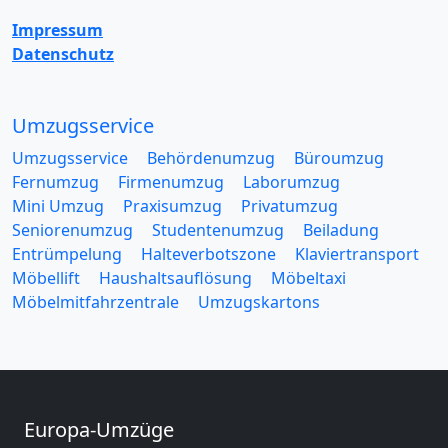
Impressum
Datenschutz
Umzugsservice
Umzugsservice
Behördenumzug
Büroumzug
Fernumzug
Firmenumzug
Laborumzug
Mini Umzug
Praxisumzug
Privatumzug
Seniorenumzug
Studentenumzug
Beiladung
Entrümpelung
Halteverbotszone
Klaviertransport
Möbellift
Haushaltsauflösung
Möbeltaxi
Möbelmitfahrzentrale
Umzugskartons
Europa-Umzüge