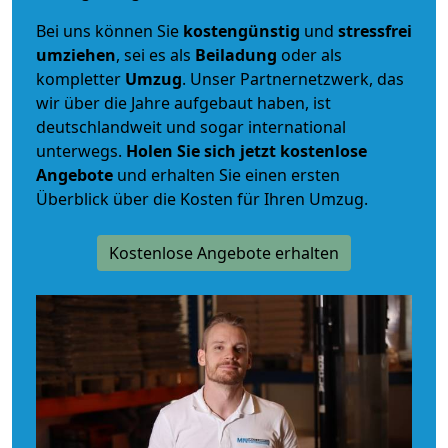
Bei uns können Sie
kostengünstig
und
stressfrei
umziehen
, sei es als
Beiladung
oder als
kompletter
Umzug
. Unser Partnernetzwerk, das
wir über die Jahre aufgebaut haben, ist
deutschlandweit und sogar international
unterwegs.
Holen Sie sich jetzt kostenlose
Angebote
und erhalten Sie einen ersten
Überblick über die Kosten für Ihren Umzug.
Kostenlose Angebote erhalten