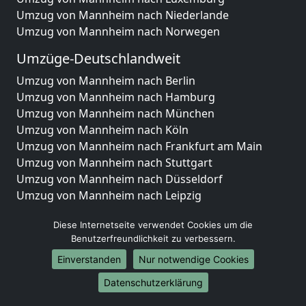
Umzug von Mannheim nach Niederlande
Umzug von Mannheim nach Norwegen
Umzüge-Deutschlandweit
Umzug von Mannheim nach Berlin
Umzug von Mannheim nach Hamburg
Umzug von Mannheim nach München
Umzug von Mannheim nach Köln
Umzug von Mannheim nach Frankfurt am Main
Umzug von Mannheim nach Stuttgart
Umzug von Mannheim nach Düsseldorf
Umzug von Mannheim nach Leipzig
Umzug von Mannheim nach Dortmund
Diese Internetseite verwendet Cookies um die
Umzug von Mannheim nach Essen
Benutzerfreundlichkeit zu verbessern.
Umzug von Mannheim nach Bremen
Umzug von Mannheim nach Dresden
Einverstanden
Nur notwendige Cookies
Umzug von Mannheim nach Hannover
Datenschutzerklärung
Umzug von Mannheim nach Nürnberg