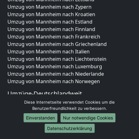
Umzug von Mannheim nach Zypern
Umzug von Mannheim nach Kroatien
Umzug von Mannheim nach Estland
Umzug von Mannheim nach Finnland
Umzug von Mannheim nach Frankreich
Umzug von Mannheim nach Griechenland
Umzug von Mannheim nach Italien
Umzug von Mannheim nach Liechtenstein
Umzug von Mannheim nach Luxemburg
Umzug von Mannheim nach Niederlande
Umzug von Mannheim nach Norwegen
Umzüge-Deutschlandweit
Diese Internetseite verwendet Cookies um die
Umzug von Mannheim nach Berlin
Benutzerfreundlichkeit zu verbessern.
Umzug von Mannheim nach Hamburg
Umzug von Mannheim nach München
Einverstanden
Nur notwendige Cookies
Umzug von Mannheim nach Köln
Datenschutzerklärung
Umzug von Mannheim nach Frankfurt am Main