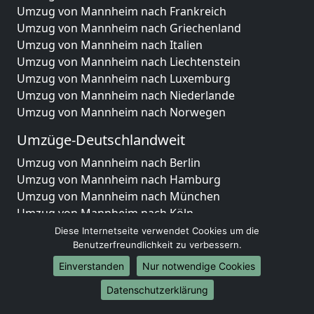
Umzug von Mannheim nach Frankreich
Umzug von Mannheim nach Griechenland
Umzug von Mannheim nach Italien
Umzug von Mannheim nach Liechtenstein
Umzug von Mannheim nach Luxemburg
Umzug von Mannheim nach Niederlande
Umzug von Mannheim nach Norwegen
Umzüge-Deutschlandweit
Umzug von Mannheim nach Berlin
Umzug von Mannheim nach Hamburg
Umzug von Mannheim nach München
Umzug von Mannheim nach Köln
Umzug von Mannheim nach Frankfurt am Main
Diese Internetseite verwendet Cookies um die
Umzug von Mannheim nach Stuttgart
Benutzerfreundlichkeit zu verbessern.
Umzug von Mannheim nach Düsseldorf
Einverstanden
Nur notwendige Cookies
Umzug von Mannheim nach Leipzig
Datenschutzerklärung
Umzug von Mannheim nach Dortmund
Umzug von Mannheim nach Essen