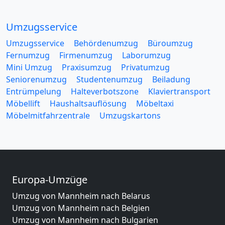
Umzugsservice
Umzugsservice
Behördenumzug
Büroumzug
Fernumzug
Firmenumzug
Laborumzug
Mini Umzug
Praxisumzug
Privatumzug
Seniorenumzug
Studentenumzug
Beiladung
Entrümpelung
Halteverbotszone
Klaviertransport
Möbellift
Haushaltsauflösung
Möbeltaxi
Möbelmitfahrzentrale
Umzugskartons
Europa-Umzüge
Umzug von Mannheim nach Belarus
Umzug von Mannheim nach Belgien
Umzug von Mannheim nach Bulgarien