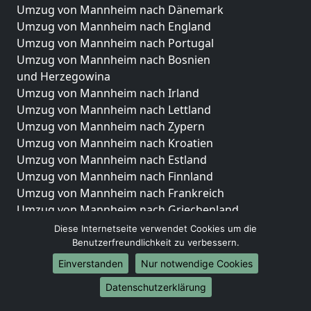
Umzug von Mannheim nach Dänemark
Umzug von Mannheim nach England
Umzug von Mannheim nach Portugal
Umzug von Mannheim nach Bosnien
und Herzegowina
Umzug von Mannheim nach Irland
Umzug von Mannheim nach Lettland
Umzug von Mannheim nach Zypern
Umzug von Mannheim nach Kroatien
Umzug von Mannheim nach Estland
Umzug von Mannheim nach Finnland
Umzug von Mannheim nach Frankreich
Umzug von Mannheim nach Griechenland
Umzug von Mannheim nach Italien
Diese Internetseite verwendet Cookies um die
Umzug von Mannheim nach Liechtenstein
Benutzerfreundlichkeit zu verbessern.
Umzug von Mannheim nach Luxemburg
Einverstanden
Nur notwendige Cookies
Umzug von Mannheim nach Niederlande
Datenschutzerklärung
Umzug von Mannheim nach Norwegen