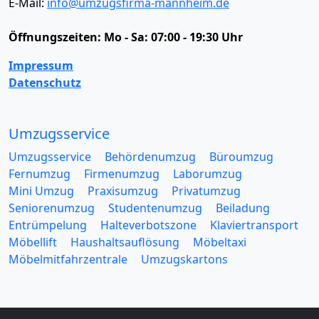
E-Mail:
info@umzugsfirma-mannheim.de
Öffnungszeiten:
Mo - Sa: 07:00 - 19:30 Uhr
Impressum
Datenschutz
Umzugsservice
Umzugsservice
Behördenumzug
Büroumzug
Fernumzug
Firmenumzug
Laborumzug
Mini Umzug
Praxisumzug
Privatumzug
Seniorenumzug
Studentenumzug
Beiladung
Entrümpelung
Halteverbotszone
Klaviertransport
Möbellift
Haushaltsauflösung
Möbeltaxi
Möbelmitfahrzentrale
Umzugskartons