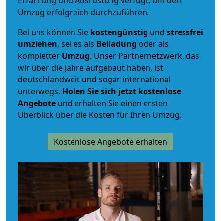
Erfahrung und Ausrüstung verfügt, um den
Umzug erfolgreich durchzuführen.
Bei uns können Sie
kostengünstig
und
stressfrei
umziehen
, sei es als
Beiladung
oder als
kompletter
Umzug
. Unser Partnernetzwerk, das
wir über die Jahre aufgebaut haben, ist
deutschlandweit und sogar international
unterwegs.
Holen Sie sich jetzt kostenlose
Angebote
und erhalten Sie einen ersten
Überblick über die Kosten für Ihren Umzug.
Kostenlose Angebote erhalten