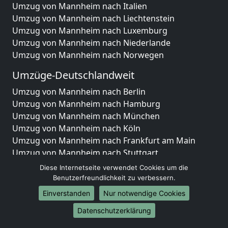
Umzug von Mannheim nach Italien
Umzug von Mannheim nach Liechtenstein
Umzug von Mannheim nach Luxemburg
Umzug von Mannheim nach Niederlande
Umzug von Mannheim nach Norwegen
Umzüge-Deutschlandweit
Umzug von Mannheim nach Berlin
Umzug von Mannheim nach Hamburg
Umzug von Mannheim nach München
Umzug von Mannheim nach Köln
Umzug von Mannheim nach Frankfurt am Main
Umzug von Mannheim nach Stuttgart
Umzug von Mannheim nach Düsseldorf
Diese Internetseite verwendet Cookies um die
Umzug von Mannheim nach Leipzig
Benutzerfreundlichkeit zu verbessern.
Umzug von Mannheim nach Dortmund
Einverstanden
Nur notwendige Cookies
Umzug von Mannheim nach Essen
Datenschutzerklärung
Umzug von Mannheim nach Bremen
Umzug von Mannheim nach Dresden