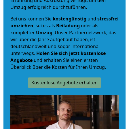
Erfahrung und Ausrüstung verfügt, um den
Umzug erfolgreich durchzuführen.
Bei uns können Sie
kostengünstig
und
stressfrei
umziehen
, sei es als
Beiladung
oder als
kompletter
Umzug
. Unser Partnernetzwerk, das
wir über die Jahre aufgebaut haben, ist
deutschlandweit und sogar international
unterwegs.
Holen Sie sich jetzt kostenlose
Angebote
und erhalten Sie einen ersten
Überblick über die Kosten für Ihren Umzug.
Kostenlose Angebote erhalten