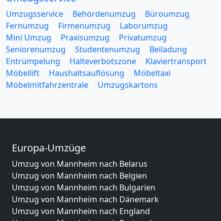
Umzugsservice
Behördenumzug
Büroumzug
Fernumzug
Firmenumzug
Laborumzug
Mini Umzug
Praxisumzug
Privatumzug
Seniorenumzug
Studentenumzug
Beiladung
Entrümpelung
Halteverbotszone
Klaviertransport
Möbellift
Haushaltsauflösung
Möbeltaxi
Möbelmitfahrzentrale
Umzugskartons
Europa-Umzüge
Umzug von Mannheim nach Belarus
Umzug von Mannheim nach Belgien
Umzug von Mannheim nach Bulgarien
Umzug von Mannheim nach Dänemark
Umzug von Mannheim nach England