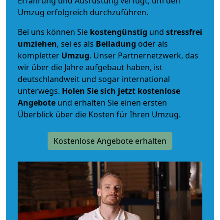
Erfahrung und Ausrüstung verfügt, um den
Umzug erfolgreich durchzuführen.
Bei uns können Sie
kostengünstig
und
stressfrei
umziehen
, sei es als
Beiladung
oder als
kompletter
Umzug
. Unser Partnernetzwerk, das
wir über die Jahre aufgebaut haben, ist
deutschlandweit und sogar international
unterwegs.
Holen Sie sich jetzt kostenlose
Angebote
und erhalten Sie einen ersten
Überblick über die Kosten für Ihren Umzug.
Kostenlose Angebote erhalten