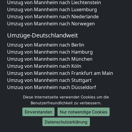
Umzug von Mannheim nach Liechtenstein
Umzug von Mannheim nach Luxemburg
Umzug von Mannheim nach Niederlande
Umzug von Mannheim nach Norwegen
Umzüge-Deutschlandweit
Umzug von Mannheim nach Berlin
Umzug von Mannheim nach Hamburg
Umzug von Mannheim nach München
Umzug von Mannheim nach Köln
Umzug von Mannheim nach Frankfurt am Main
Umzug von Mannheim nach Stuttgart
Umzug von Mannheim nach Düsseldorf
Umzug von Mannheim nach Leipzig
Diese Internetseite verwendet Cookies um die
Umzug von Mannheim nach Dortmund
Benutzerfreundlichkeit zu verbessern.
Umzug von Mannheim nach Essen
Einverstanden
Nur notwendige Cookies
Umzug von Mannheim nach Bremen
Umzug von Mannheim nach Dresden
Datenschutzerklärung
Umzug von Mannheim nach Hannover