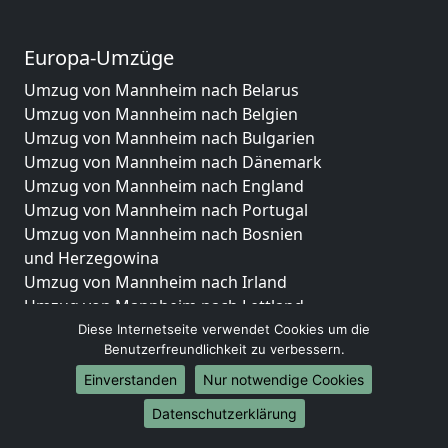
Europa-Umzüge
Umzug von Mannheim nach Belarus
Umzug von Mannheim nach Belgien
Umzug von Mannheim nach Bulgarien
Umzug von Mannheim nach Dänemark
Umzug von Mannheim nach England
Umzug von Mannheim nach Portugal
Umzug von Mannheim nach Bosnien
und Herzegowina
Umzug von Mannheim nach Irland
Umzug von Mannheim nach Lettland
Umzug von Mannheim nach Zypern
Diese Internetseite verwendet Cookies um die
Benutzerfreundlichkeit zu verbessern.
Umzug von Mannheim nach Kroatien
Umzug von Mannheim nach Estland
Einverstanden
Nur notwendige Cookies
Umzug von Mannheim nach Finnland
Datenschutzerklärung
Umzug von Mannheim nach Frankreich