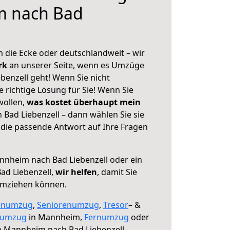
m nach Bad
 die Ecke oder deutschlandweit – wir
erk
an unserer Seite, wenn es Umzüge
enzell geht! Wenn Sie nicht
e richtige Lösung für Sie! Wenn Sie
wollen,
was kostet überhaupt mein
ad Liebenzell – dann wählen Sie sie
die passende Antwort auf Ihre Fragen
nheim nach Bad Liebenzell oder ein
ad Liebenzell,
wir helfen
, damit Sie
umziehen können.
enumzug
,
Seniorenumzug
,
Tresor
– &
numzug
in Mannheim,
Fernumzug
oder
 Mannheim nach Bad Liebenzell.