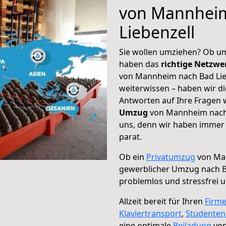
von Mannhei
Liebenzell
Sie wollen umziehen? Ob um
haben das
richtige Netzw
von Mannheim nach Bad Lieb
weiterwissen – haben wir di
Antworten auf Ihre Fragen 
Umzug
von Mannheim nach B
uns, denn wir haben immer 
parat.
Ob ein
Privatumzug
von Man
gewerblicher Umzug nach B
problemlos und stressfrei 
Allzeit bereit für Ihren
Firm
Klaviertransport
,
Studente
eine optimale
Beiladung
von