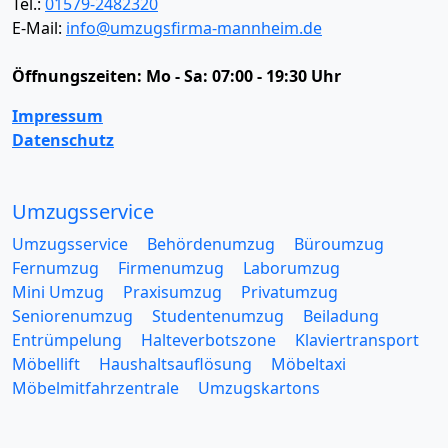
Tel.:
01579-2482320
E-Mail:
info@umzugsfirma-mannheim.de
Öffnungszeiten:
Mo - Sa: 07:00 - 19:30 Uhr
Impressum
Datenschutz
Umzugsservice
Umzugsservice
Behördenumzug
Büroumzug
Fernumzug
Firmenumzug
Laborumzug
Mini Umzug
Praxisumzug
Privatumzug
Seniorenumzug
Studentenumzug
Beiladung
Entrümpelung
Halteverbotszone
Klaviertransport
Möbellift
Haushaltsauflösung
Möbeltaxi
Möbelmitfahrzentrale
Umzugskartons