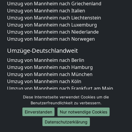
Umzug von Mannheim nach Griechenland
Umzug von Mannheim nach Italien
Umzug von Mannheim nach Liechtenstein
Umzug von Mannheim nach Luxemburg
Umzug von Mannheim nach Niederlande
Umzug von Mannheim nach Norwegen
Umzüge-Deutschlandweit
Umzug von Mannheim nach Berlin
Umzug von Mannheim nach Hamburg
Umzug von Mannheim nach München
Umzug von Mannheim nach Köln
Umzug von Mannheim nach Frankfurt am Main
Umzug von Mannheim nach Stuttgart
Diese Internetseite verwendet Cookies um die
Umzug von Mannheim nach Düsseldorf
Benutzerfreundlichkeit zu verbessern.
Umzug von Mannheim nach Leipzig
Einverstanden
Nur notwendige Cookies
Umzug von Mannheim nach Dortmund
Datenschutzerklärung
Umzug von Mannheim nach Essen
Umzug von Mannheim nach Bremen