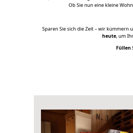
Ob Sie nun eine kleine Woh
Sparen Sie sich die Zeit – wir kümmern 
heute
, um I
Füllen 