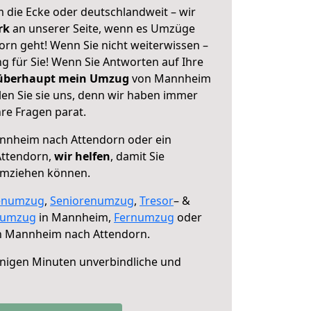
 die Ecke oder deutschlandweit – wir
erk
an unserer Seite, wenn es Umzüge
n geht! Wenn Sie nicht weiterwissen –
ng für Sie! Wenn Sie Antworten auf Ihre
 überhaupt mein Umzug
von Mannheim
en Sie sie uns, denn wir haben immer
re Fragen parat.
nheim nach Attendorn oder ein
Attendorn,
wir helfen
, damit Sie
umziehen können.
enumzug
,
Seniorenumzug
,
Tresor
– &
numzug
in Mannheim,
Fernumzug
oder
 Mannheim nach Attendorn.
nigen Minuten unverbindliche und