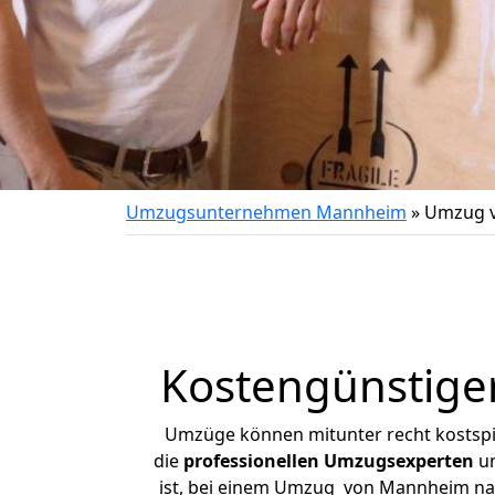
Umzugsunternehmen Mannheim
»
Umzug v
Kostengünstige
Umzüge können mitunter recht kostspiel
die
professionellen Umzugsexperten
un
ist, bei einem Umzug von Mannheim nach