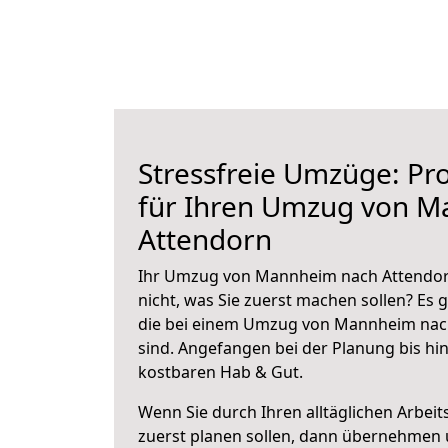
Stressfreie Umzüge: Pro
für Ihren Umzug von 
Attendorn
Ihr Umzug von Mannheim nach Attendorn
nicht, was Sie zuerst machen sollen? Es g
die bei einem Umzug von Mannheim nac
sind.
Angefangen bei der Planung bis hi
kostbaren Hab & Gut.
Wenn Sie durch Ihren alltäglichen Arbeits
zuerst planen sollen, dann übernehmen 