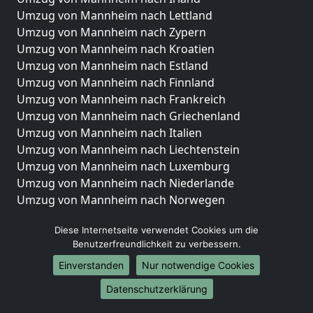
Umzug von Mannheim nach Lettland
Umzug von Mannheim nach Zypern
Umzug von Mannheim nach Kroatien
Umzug von Mannheim nach Estland
Umzug von Mannheim nach Finnland
Umzug von Mannheim nach Frankreich
Umzug von Mannheim nach Griechenland
Umzug von Mannheim nach Italien
Umzug von Mannheim nach Liechtenstein
Umzug von Mannheim nach Luxemburg
Umzug von Mannheim nach Niederlande
Umzug von Mannheim nach Norwegen
Umzüge-Deutschlandweit
Diese Internetseite verwendet Cookies um die
Benutzerfreundlichkeit zu verbessern.
Umzug von Mannheim nach Berlin
Umzug von Mannheim nach Hamburg
Einverstanden
Nur notwendige Cookies
Umzug von Mannheim nach München
Datenschutzerklärung
Umzug von Mannheim nach Köln