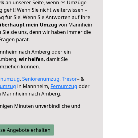
erk
an unserer Seite, wenn es Umzüge
geht! Wenn Sie nicht weiterwissen –
ng für Sie! Wenn Sie Antworten auf Ihre
 überhaupt mein Umzug
von Mannheim
Sie sie uns, denn wir haben immer die
Fragen parat.
nnheim nach Amberg oder ein
Amberg,
wir helfen
, damit Sie
umziehen können.
enumzug
,
Seniorenumzug
,
Tresor
– &
numzug
in Mannheim,
Fernumzug
oder
 Mannheim nach Amberg.
nigen Minuten unverbindliche und
se Angebote erhalten