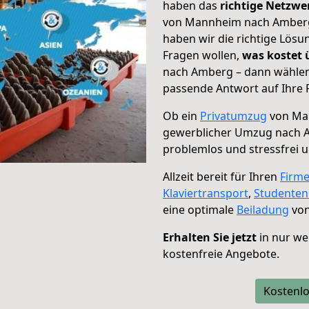
haben das
richtige Netzw
von Mannheim nach Amberg 
haben wir die richtige Lösu
Fragen wollen,
was kostet
nach Amberg – dann wählen 
passende Antwort auf Ihre 
Ob ein
Privatumzug
von Ma
gewerblicher Umzug nach 
problemlos und stressfrei 
Allzeit bereit für Ihren
Firm
Klaviertransport
,
Studente
eine optimale
Beiladung
von
Erhalten Sie jetzt
in nur we
kostenfreie Angebote.
Kostenlo