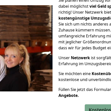
Sie planen einen Umzug v
dabei möglichst
viel Geld 
richtig! Unser Netzwerk bi
kostengünstige Umzugsdi
Sie sich um nichts anderes 
Zuhause kümmern müssen. W
umfangreiche Erfahrung m
mit jeglicher Größenordnun
dass wir für jedes Budget 
Unser
Netzwerk
ist sorgfäl
Erfahrung im Umzugsberei
Sie möchten eine
Kostenüb
kostenlose und unverbindli
Füllen Sie jetzt das Formula
Angebote.
Kostenlos