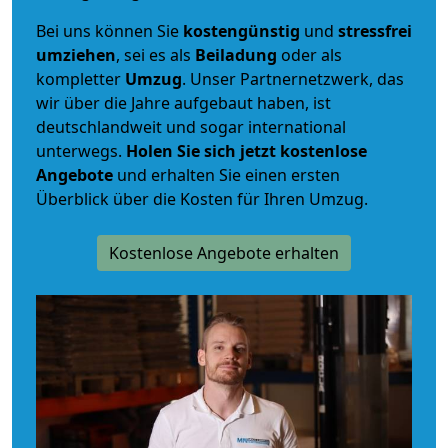
Bei uns können Sie
kostengünstig
und
stressfrei
umziehen
, sei es als
Beiladung
oder als
kompletter
Umzug
. Unser Partnernetzwerk, das
wir über die Jahre aufgebaut haben, ist
deutschlandweit und sogar international
unterwegs.
Holen Sie sich jetzt kostenlose
Angebote
und erhalten Sie einen ersten
Überblick über die Kosten für Ihren Umzug.
Kostenlose Angebote erhalten