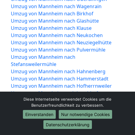
Umzug von Mannheim nach Wagenrain
Umzug von Mannheim nach Birkhof
Umzug von Mannheim nach Glashütte
Umzug von Mannheim nach Klause
Umzug von Mannheim nach Neukochen
Umzug von Mannheim nach Neuziegelhütte
Umzug von Mannheim nach Pulvermühle
Umzug von Mannheim nach
Stefansweilermühle
Umzug von Mannheim nach Hahnenberg
Umzug von Mannheim nach Hammerstadt
Umzug von Mannheim nach Hofherrnweiler
Umzug von Mannheim nach Lauchhof
Diese Internetseite verwendet Cookies um die
Umzug von Mannheim nach Mädle
Benutzerfreundlichkeit zu verbessern.
Umzug von Mannheim nach Mantelhof
Umzug von Mannheim nach Neßlau
Einverstanden
Nur notwendige Cookies
Umzug von Mannheim nach Oberrombach
Datenschutzerklärung
Umzug von Mannheim nach Pompelhof